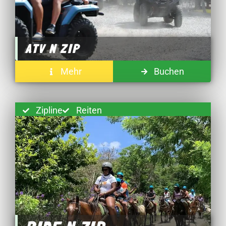
ATV N ZIP
Mehr
Buchen
Zipline
Reiten